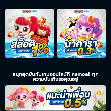
สนุกสุดมันกับเกมออนไลน์ที่ nemoall ทุก
ความบันเทิงรอคุณอยู่