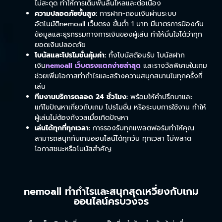
ไม่สะดุด ทำให้การเดิมพันลื่นไหลและต่อเนื่อง
ความปลอดภัยขั้นสูง:
การฝาก-ถอนเงินผ่านระบบ
อัตโนมัติnemoall เว็บตรง ขั้นต่ํา 1 บาท มีมาตรการป้องกัน
ข้อมูลและธุรกรรมทางการเงินของผู้เล่น ทำให้มั่นใจได้ว่าทุก
ยอดเงินปลอดภัย
โบนัสและโปรโมชั่นคุ้มค่า:
ทั้งโบนัสต้อนรับ โบนัสฝาก
เงิน
nemoall
เว็บตรง
แตกง่ายล่าสุด
และรางวัลพิเศษในเกม
ช่วยเพิ่มโอกาสทำกำไรและสร้างความสนุกสนานในทุกครั้งที่
เล่น
ทีมงานบริการตลอด 24 ชั่วโมง:
พร้อมให้คำปรึกษาและ
แก้ไขปัญหาเกี่ยวกับเกม โปรโมชั่น หรือระบบการใช้งาน ทำให้
ผู้เล่นไม่ต้องกังวลเมื่อเกิดปัญหา
เล่นได้ทุกที่ทุกเวลา:
การรองรับทุกแพลตฟอร์มทำให้คุณ
สามารถสนุกกับเกมออนไลน์ได้ทุกวัน ทุกเวลา ไม่พลาด
โอกาสชนะหรือโบนัสสำคัญ
nemoall ทำกำไรและสนุกสุดเหวี่ยงกับเกม
ออนไลน์ครบวงจร