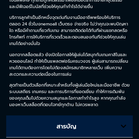
โบนัสพิเศษ ทุกเกมถูกคัดสรรมาเพื่อให้มีอัตราการจ่ายที่ยุติธรรม
และมีฟีเจอร์โบนัสที่ช่วยให้คุณทำกำไรได้ง่ายขึ้น
บริการลูกค้าเป็นอีกหนึ่งจุดเด่นทีมงานมืออาชีพพร้อมให้บริการ
ตลอด 24 ชั่วโมงnemoall เว็บตรง จ่ายจริง ไม่ว่าคุณจะพบปัญหา
ใด หรือมีคำถามเกี่ยวกับเกม สามารถติดต่อได้ทันทีผ่านแชทสดหรือ
โทรศัพท์ การให้บริการที่รวดเร็วและตอบสนองทันทีช่วยให้คุณเล่น
เกมได้อย่างมั่นใจ
นอกจากสล็อตแล้ว ยังเปิดโอกาสให้ผู้เล่นได้สนุกกับเกมคาสิโนและ
หวยออนไลน์ ทำให้เป็นแพลตฟอร์มครบวงจร ผู้เล่นสามารถเปลี่ยน
เกมได้ตามต้องการโดยไม่ต้องสมัครสมาชิกหลายเว็บ เพิ่มความ
สะดวกและความต่อเนื่องในการเล่น
สุดท้ายเป็นตัวเลือกที่เหมาะสำหรับทั้งผู้เล่นมือใหม่และมืออาชีพ ด้วย
ระบบเสถียร เกมครบ และการบริการที่ยอดเยี่ยม ทำให้การเดิมพัน
ของคุณเต็มไปด้วยความสนุกและโอกาสทำกำไรสูง หากคุณกำลัง
มองหาเว็บสล็อตที่ตอบโจทย์ทุกด้าน ไม่ควรพลาด
สารบัญ