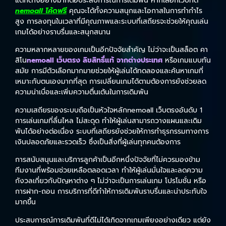
แตกต่างอย่างมากต่อประสบการณ์การเดิมพัน หากเลือกเว็บที่ดี
nemoall โค้ดฟรี
คุณจะได้ทั้งความสนุกและโอกาสในการทำกำไร
สูง การลงทุนในเวลาที่มีคุณภาพและระบบที่เสถียรจะช่วยให้คุณเล่น
เกมได้อย่างราบรื่นและสนุกสนาน
ความหลากหลายของเกมเป็นอีกปัจจัยสำคัญ ไม่ว่าจะเป็นสล็อต คา
สิโน
nemoall
เว็บตรง
ลิขสิทธิ์แท้ จากต่างประเทศ
หรือเกมแบบทัน
สมัย การมีตัวเลือกมากมายช่วยให้ผู้เล่นได้ทดลองและค้นหาเกมที่
เหมาะกับตนเองมากที่สุด การเปลี่ยนเกมได้ตามต้องการยังช่วยลด
ความน่าเบื่อและเพิ่มความตื่นเต้นในการเดิมพัน
ความเสถียรของระบบถือเป็นหัวใจหลักnemoall เว็บตรงอันดับ 1
การเล่นเกมที่ลื่นไหล ไม่สะดุด ทำให้ผู้เล่นสามารถวางแผนและเดิม
พันได้อย่างต่อเนื่อง ระบบที่เสถียรยังช่วยให้การทำธุรกรรมทางการ
เงินปลอดภัยและรวดเร็ว ซึ่งเป็นสิ่งที่ผู้เล่นทุกคนต้องการ
การสนับสนุนและบริการลูกค้าเป็นอีกหนึ่งปัจจัยที่ไม่ควรมองข้าม
ทีมงานที่พร้อมช่วยเหลือตลอดเวลา ทำให้ผู้เล่นมั่นใจและลดความ
กังวลเกี่ยวกับปัญหาต่าง ๆ ไม่ว่าจะเป็นการเล่นเกม โปรโมชั่น หรือ
การฝาก-ถอน การบริการที่ดีทำให้การเดิมพันราบรื่นและน่าประทับใจ
มากขึ้น
ประสบการณ์การเดิมพันที่ดีไม่ได้เกิดจากเกมเพียงอย่างเดียว แต่ยัง